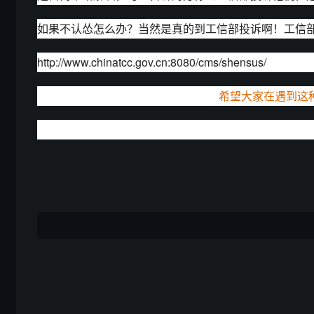
如果不认怂怎么办？当然是真的到工信部投诉啊！工信
http://www.chinatcc.gov.cn:8080/cms/shensus/
希望大家在
--