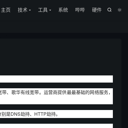
主页
技术
工具
系统
哔哔
硬件


？
宽带、歌华有线宽带。运营商提供最最基础的网络服务，
是DNS劫持、HTTP劫持。