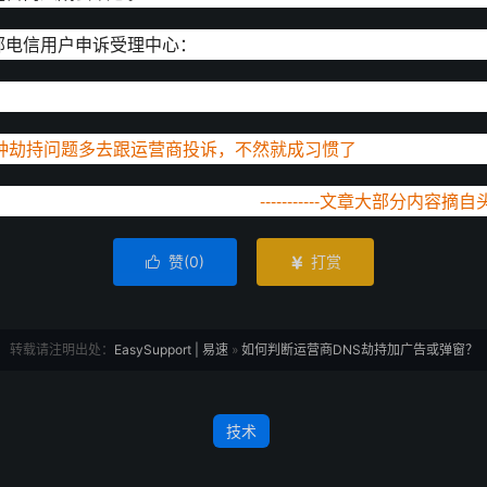
部电信用户申诉受理中心：
遇到这种劫持问题多去跟运营商投诉，不
---------文章大部分内容摘自头
赞(
0
)
打赏


转载请注明出处：
EasySupport | 易速
»
如何判断运营商DNS劫持加广告或弹窗？
技术