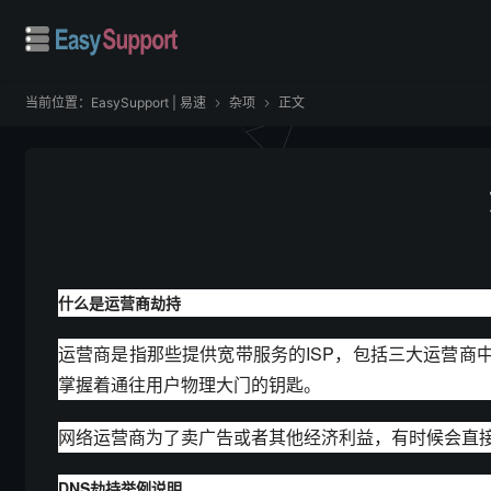
当前位置：
EasySupport | 易速
杂项
正文


什么是运营商劫持
运营商是指那些提供宽带服务的ISP，包括三大运营
掌握着通往用户物理大门的钥匙。
网络运营商为了卖广告或者其他经济利益，有时候会直接
DNS劫持举例说明