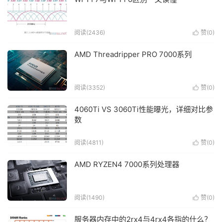
阅读(
2436
)
赞(
0
)

AMD Threadripper PRO 7000系列
阅读(
3352
)
赞(
0
)

4060Ti VS 3060Ti性能曝光，详细对比参
数
阅读(
4811
)
赞(
0
)

AMD RYZEN4 7000系列处理器
阅读(
1490
)
赞(
0
)

服务器内存中的2rx4与4rx4各指的什么？