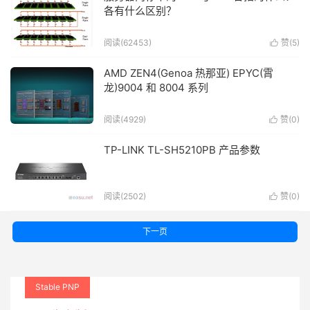
各有什么区别？
阅读(
62453
)
赞(
5
)

AMD ZEN4(Genoa 热那亚) EPYC(霄
龙)9004 和 8004 系列
阅读(
4929
)
赞(
0
)

TP-LINK TL-SH5210PB 产品参数
阅读(
2502
)
赞(
0
)

下一页
Stable PNP