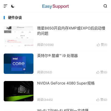



硬件杂谈
微星B650开启内存XMP或EXPO后启动慢
的问题
阅读(
10556
)
赞(
1
)

英特尔® 酷睿™ i9 处理器
阅读(
2552
)
赞(
0
)

NVIDIA GeForce 4080 Super规格
阅读(
3445
)
赞(
0
)

Wi-Fi 7与Wi-Fi 6区别一文读懂