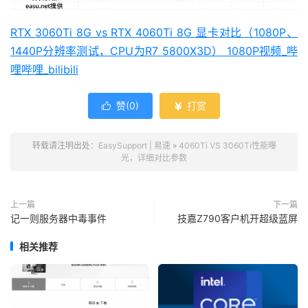
RTX 3060Ti 8G vs RTX 4060Ti 8G 显卡对比（1080P、
1440P分辨率测试，CPU为R7 5800X3D） 1080P视频_哔
哩哔哩_bilibili
赞(
0
)
打赏


转载请注明出处：
EasySupport | 易速
»
4060Ti VS 3060Ti性能曝
光，详细对比参数
上一篇
下一篇
记一则服务器中毒事件
技嘉Z790客户机开超级蓝屏
相关推荐