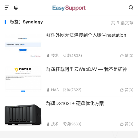



标签：Synology
共 3 篇文章
群晖外网无法连接到个人账号nastation
技术
阅读(
4833
)
赞(
0
)


群辉挂载阿里云WebDAV — 我不是矿神
NAS
阅读(
7622
)
赞(
0
)


群辉DS1621+ 硬盘优化方案
技术
阅读(
2680
)
赞(
0
)

