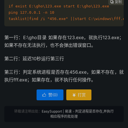
复制
复制
复制



if exist E:\gho\123.exe start E:\gho\123.exe 

ping 127.0.0.1 -n 10 

tasklist|find /i "456.exe" ||start C:\windows\fff.ex
第一行：E:\gho目录 如果存在123.exe，就执行123.exe；
如果不存在无法执行，也不会弹出错误窗口。
第二行：延迟10秒运行第三行
第三行：判定系统进程是否存在456.exe，如果不存在，就
执行fff.exe；如果存在，就不执行任何操作。
赞(
0
)
打赏


转载请注明出处：
EasySupport | 易速
»
判定进程是否存在,并执行
相应程序的批处理