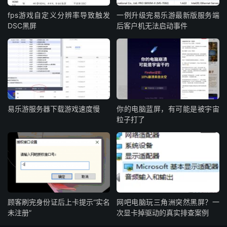
fps游戏自定义分辨率导致触发
一例升级完易乐游最新版服务端
DSC黑屏
后客户机无法启动事件
易乐游服务器下载游戏速度慢
你的电脑蓝屏，有可能是被宇宙
粒子打了
顾客刷完身份证后上卡提示“实名
网吧电脑玩三角洲突然黑屏？一
未注册”
次显卡掉驱动的真实排查案例