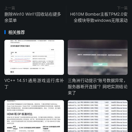
上一篇
下一篇
删除Win10 Win11回收站右键多
H610M Bomber主板TPM2.0安
余菜单
全模块导致windows无限滚动
相关推荐
VC++ 14.51通用游戏运行库补
三角洲行动提示“账号数据异常，
丁
服务器断开连接”？网吧实测结论
来了