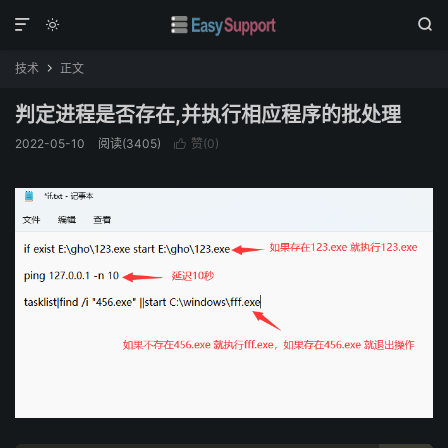



技术
正文

判定进程是否存在,并执行相应程序的批处理
2022-05-10
阅读(
3405
)
赞(
0
)
