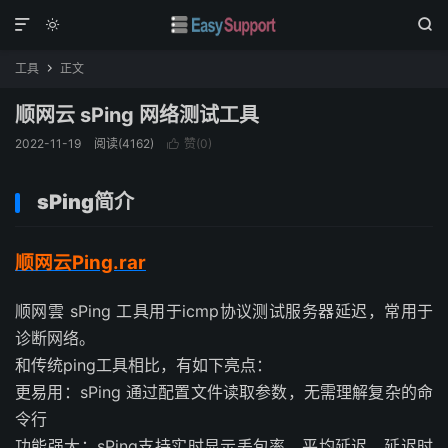



工具
正文

顺网云 sPing 网络测试工具
2022-11-19
阅读(
4162
)
赞(
0
)

sPing简介
顺网云Ping.rar
顺网雲 sPing 工具用于icmp协议测试服务器延迟，常用于
诊断网络。
和传统ping工具相比，有如下亮点：
更易用：sPing 通过配置文件读取参数，无需理解复杂的命
令行
功能强大：sPing支持实时显示丢包率、平均延迟，延迟时