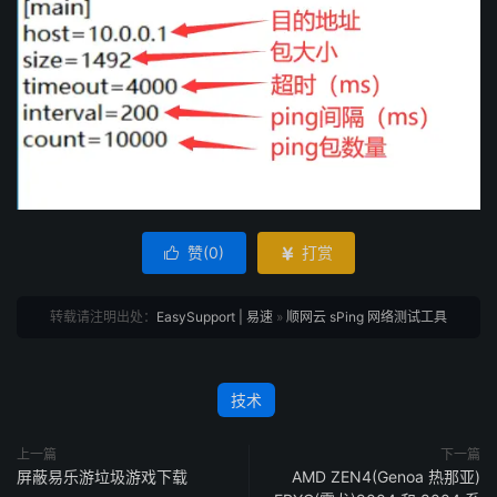
赞(
0
)
打赏


转载请注明出处：
EasySupport | 易速
»
顺网云 sPing 网络测试工具
技术
上一篇
下一篇
屏蔽易乐游垃圾游戏下载
AMD ZEN4(Genoa 热那亚)