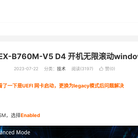
 EX-B760M-V5 D4 开机无限滚动wind
2023-07-22
分类：
技术
阅读(
3197
)
赞(
0
)

看了一下是UEFI 网卡启动，更换为legacy模式后问题解决
CSM，选择
Enabled