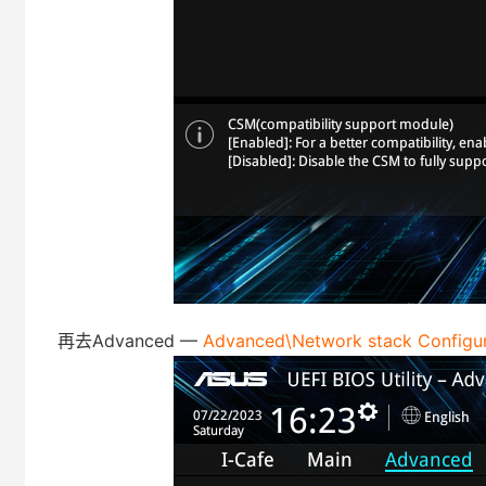
再去Advanced —
Advanced\Network stack Configur