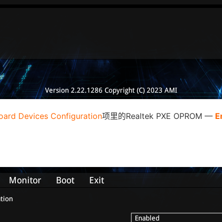
ard Devices Configuration
项里的Realtek PXE OPROM —
E