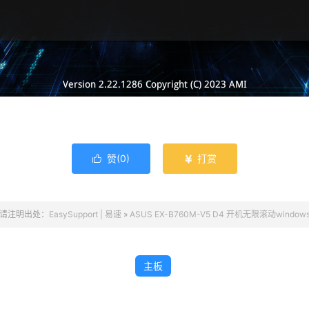
赞(
0
)
打赏


请注明出处：
EasySupport | 易速
»
ASUS EX-B760M-V5 D4 开机无限滚动windo
主板