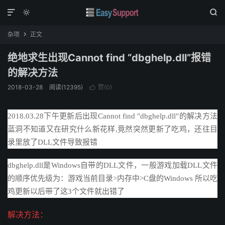



杂项
正文

绝地求生出现Cannot find “dbghelp.dll”报错
的解决方法
2018-03-28
阅读(
12395
)
赞(
0
)

2018.03.28下午更新后出现Cannot find "dbghelp.dll"的解决方法
蓝洞不知道又在研究什么新花样,竟然突然更新了吃鸡，还往目
录里放了DLL文件导致报错
dbghelp.dll是Windows自带的DLL文件，一般游戏加载DLL文件
的顺序优先级为：游戏当前目录>内存中>C盘的Windows 所以吃
鸡更新以后带了这3个文件就出错了
解决方法：