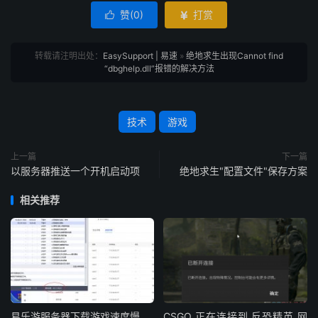
赞(
0
)
打赏


转载请注明出处：
EasySupport | 易速
»
绝地求生出现Cannot find
“dbghelp.dll”报错的解决方法
技术
游戏
上一篇
下一篇
以服务器推送一个开机启动项
绝地求生"配置文件"保存方案
相关推荐
易乐游服务器下载游戏速度慢
CSGO 正在连接到 反恐精英 网