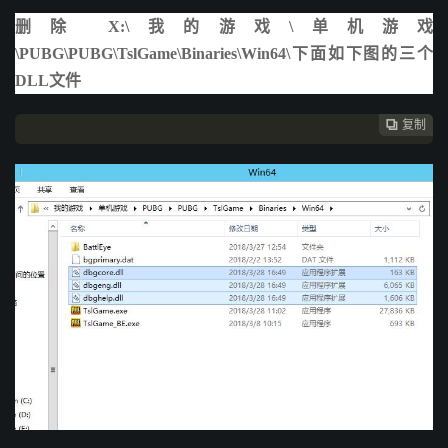
删除 X:\我的游戏\单机游戏
\PUBG\PUBG\TslGame\Binaries\Win64\下面如下图的三个
DLL文件
复制
复制
复制


