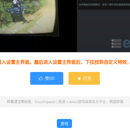
进入设置主界面。最后进入设置主界面后，下拉找到自定义特效
赞(
0
)
打赏


转载请注明出处：
EasySupport | 易速
»
dota2游戏画面显示不全，椭圆屏幕
游戏