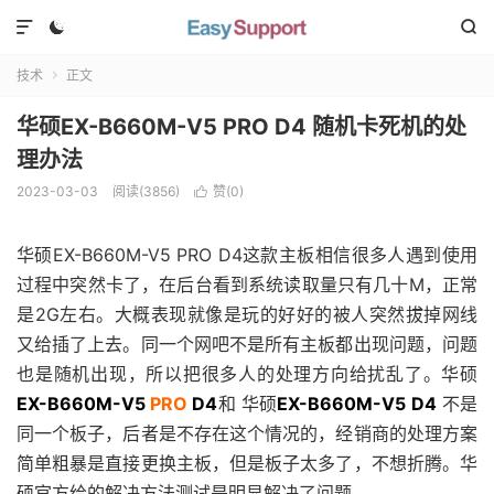



技术
正文

华硕EX-B660M-V5 PRO D4 随机卡死机的处
理办法
2023-03-03
阅读(
3856
)
赞(
0
)

华硕EX-B660M-V5 PRO D4这款主板相信很多人遇到使用
过程中突然卡了，在后台看到系统读取量只有几十M，正常
是2G左右。大概表现就像是玩的好好的被人突然拔掉网线
又给插了上去。同一个网吧不是所有主板都出现问题，问题
也是随机出现，所以把很多人的处理方向给扰乱了。华硕
EX-B660M-V5
PRO
D4
和 华硕
EX-B660M-V5 D4
不是
同一个板子，后者是不存在这个情况的，经销商的处理方案
简单粗暴是直接更换主板，但是板子太多了，不想折腾。华
硕官方给的解决方法测试是明显解决了问题