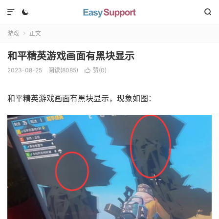



游戏
正文

和平精英游戏画面有黑块显示
2023-08-25
阅读(
8085
)
赞(
0
)

和平精英游戏画面有黑块显示，现象如图：