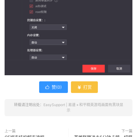
赞(
0
)
打赏


转载请注明出处：
EasySupport | 易速
»
和平精英游戏画面有黑块显
示
上一篇
下一篇