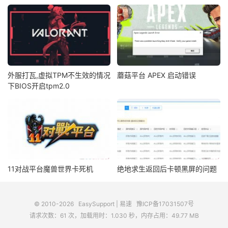
外服打瓦,虚拟TPM不生效的情况
蘑菇平台 APEX 启动错误
下BIOS开启tpm2.0
11对战平台魔兽世界卡死机
绝地求生返回后卡顿黑屏的问题
© 2010-2026
EasySupport | 易速
豫ICP备17031507号
请求次数：61 次，加载用时：1.030 秒，内存占用：49.77 MB