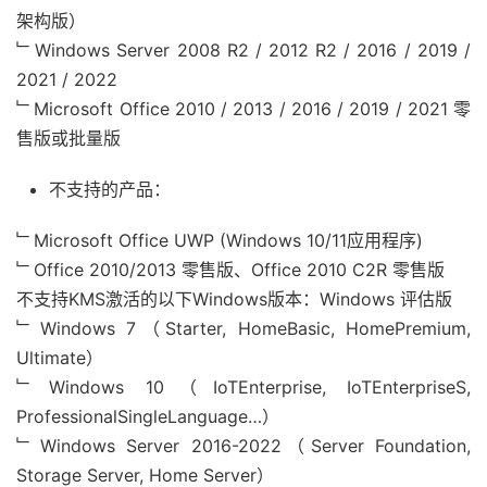
架构版）
﹂Windows Server 2008 R2 / 2012 R2 / 2016 / 2019 /
2021 / 2022
﹂Microsoft Office 2010 / 2013 / 2016 / 2019 / 2021 零
售版或批量版
不支持的产品：
﹂Microsoft Office UWP (Windows 10/11应用程序)
﹂Office 2010/2013 零售版、Office 2010 C2R 零售版
不支持KMS激活的以下Windows版本：Windows 评估版
﹂Windows 7（Starter, HomeBasic, HomePremium,
Ultimate）
﹂Windows 10（IoTEnterprise, IoTEnterpriseS,
ProfessionalSingleLanguage…）
﹂Windows Server 2016-2022（Server Foundation,
Storage Server, Home Server）