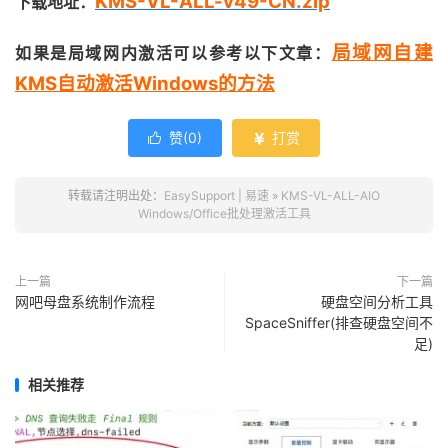
KMS-VL-ALL-v49-CN.zip
下载地址：
局域网自建
如果是局域网内激活可以参考以下文章：
KMS自动激活Windows的方法
赞(
0
)
打赏


转载请注明出处：
EasySupport | 易速
»
KMS-VL-ALL-AIO
Windows/Office批处理激活工具
上一篇
下一篇
网吧母盘系统制作流程
硬盘空间分析工具
SpaceSniffer(排查硬盘空间不
足)
相关推荐