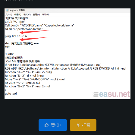
赞(
0
)
打赏

