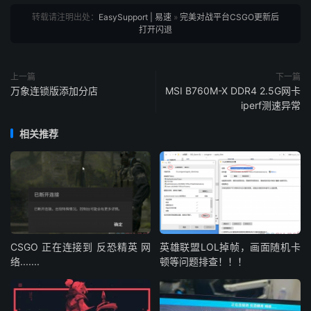
转载请注明出处：
EasySupport | 易速
»
完美对战平台CSGO更新后
打开闪退
上一篇
下一篇
万象连锁版添加分店
MSI B760M-X DDR4 2.5G网卡
iperf测速异常
相关推荐
CSGO 正在连接到 反恐精英 网
英雄联盟LOL掉帧，画面随机卡
络.......
顿等问题排查！！！