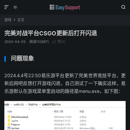



游戏
正文

完美对战平台CSGO更新后打开闪退
2024-04-05
阅读(
10667
)
赞(
0
)

问题现象
2024.4.4号22:50易乐游平台更新了完美世界竞技平台，更
新后网吧反馈打开游戏闪退，自己测试了一下确实这样，易
乐游默认在游戏菜单里启动的路径是menu.exe，如下图：