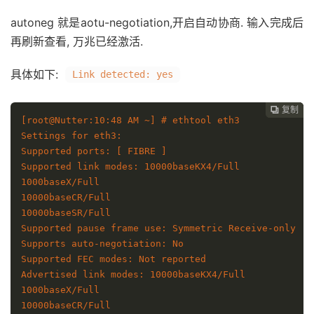
autoneg 就是aotu-negotiation,开启自动协商. 输入完成后
再刷新查看, 万兆已经激活.
具体如下:
Link detected: yes
复制
复制
复制



[root@Nutter:10:48 AM ~] # ethtool eth3

Settings for eth3:

Supported ports: [ FIBRE ]

Supported link modes: 10000baseKX4/Full 

1000baseX/Full 

10000baseCR/Full 

10000baseSR/Full 

Supported pause frame use: Symmetric Receive-only

Supports auto-negotiation: No

Supported FEC modes: Not reported

Advertised link modes: 10000baseKX4/Full 

1000baseX/Full 

10000baseCR/Full 
