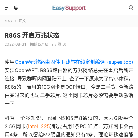



NAS
正文

R86S 开启万兆状态
2022-08-31
阅读(
5718
)
赞(
0
)

使用
OpenWrt软路由固件下载与在线定制编译 (supes.top)
安装OpenWRT, R86S路由器的万兆网络总是在重启后断开
连接, 导致群晖内网登陆不上, 查了一下原来为了缩小体积，
R86s的厂商用的10G网卡是OCP接口，全是二手货, 全新路
由买过来的也是二手芯片. 这个网卡芯片必须需要手动激活
一下.
科普一个冷知识，Intel N5105是8通道的，因为G版每个
2.5G网卡(
Intel i225
)都要占用1条PCI通道，万兆网卡会占
用4条，所以留给M2硬盘的通知只有1条，理论每秒速度能