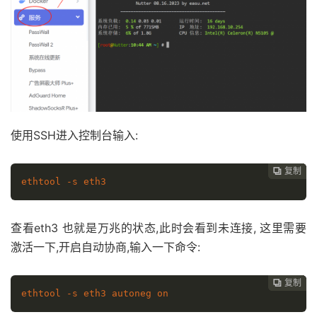
使用SSH进入控制台输入:
复制
复制
复制
复制
复制





ethtool -s eth3
查看eth3 也就是万兆的状态,此时会看到未连接, 这里需要
激活一下,开启自动协商,输入一下命令:
复制
复制
复制
复制




ethtool -s eth3 autoneg on