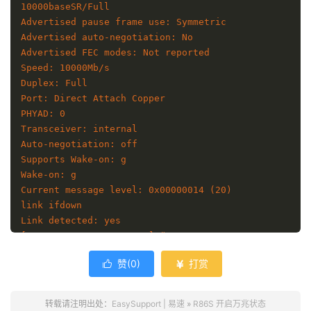
10000baseSR/Full 

Advertised pause frame use: Symmetric

Advertised auto-negotiation: No

Advertised FEC modes: Not reported

Speed: 10000Mb/s

Duplex: Full

Port: Direct Attach Copper

PHYAD: 0

Transceiver: internal

Auto-negotiation: off

Supports Wake-on: g

Wake-on: g

Current message level: 0x00000014 (20)

link ifdown

Link detected: yes

[root@Nutter:10:48 AM ~] # 
赞(
0
)
打赏


转载请注明出处：
EasySupport | 易速
»
R86S 开启万兆状态