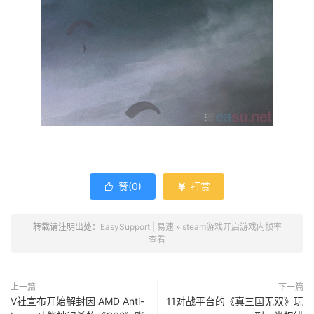
关键字：steam 帧率 steam fps steamfps steam开启帧率
赞(
0
)
打赏


转载请注明出处：
EasySupport | 易速
»
steam游戏开启游戏内帧率
查看
上一篇
下一篇
V社宣布开始解封因 AMD Anti-
11对战平台的《真三国无双》玩