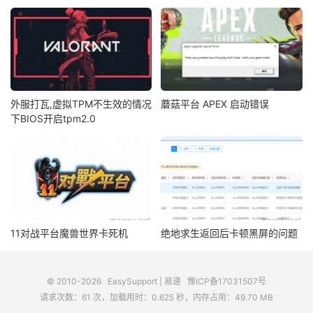
外服打瓦,虚拟TPM不生效的情况
蘑菇平台 APEX 启动错误
下BIOS开启tpm2.0
11对战平台魔兽世界卡死机
绝地求生返回后卡顿黑屏的问题
© 2010-2026
EasySupport | 易速
豫ICP备17031507号
请求次数：61 次，加载用时：0.625 秒，内存占用：49.70 MB