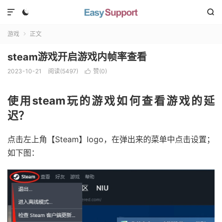



游戏
正文

steam游戏开启游戏内帧率查看
2023-10-21
阅读(
5497
)
赞(
0
)

使用steam玩的游戏如何查看游戏的延
迟？
点击左上角【Steam】logo，在弹出来的菜单中点击设置；
如下图：