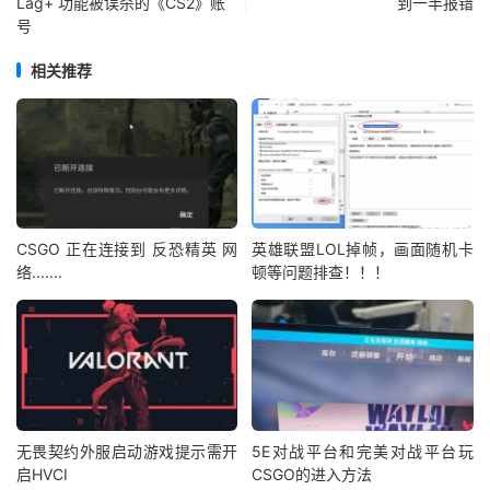
Lag+ 功能被误杀的《CS2》账
到一半报错
号
相关推荐
CSGO 正在连接到 反恐精英 网
英雄联盟LOL掉帧，画面随机卡
络.......
顿等问题排查！！！
无畏契约外服启动游戏提示需开
5E对战平台和完美对战平台玩
启HVCI
CSGO的进入方法