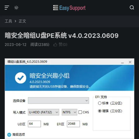



工具
正文

暗安全暗组U盘PE系统 v4.0.2023.0609
2023-06-12
阅读(
2385
)
赞(
0
)
