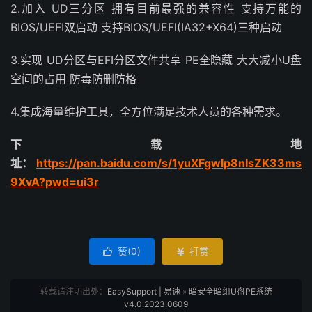
2.加入 UD三分区 拥有目前最强的兼容性 支持万能的
BIOS/UEFI双启动 支持BIOS/UEFI(IA32+X64)三种启动
3.实现 UD分区与EFI分区文件共享 PE全隐藏 大大减小U盘
空间的占用 防毒防删防格
4.集成海量维护工具，全方位满足技术人员的各种需求。
下载地
址：
https://pan.baidu.com/s/1yuXFgwlp8nIsZK33ms
9XvA?pwd=ui3r
赞(
0
)
打赏


转载请注明出处：
EasySupport | 易速
»
暗安全暗组U盘PE系统
v4.0.2023.0609