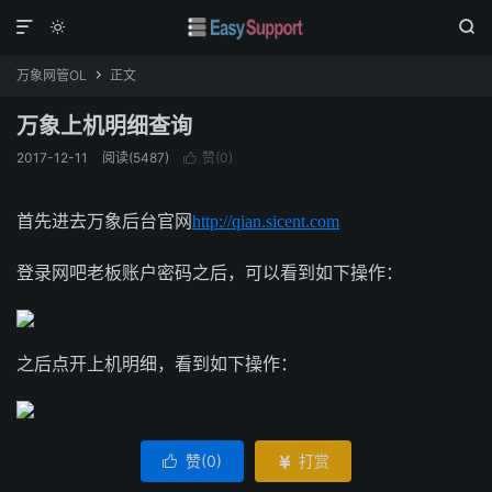



万象网管OL
正文

万象上机明细查询
2017-12-11
阅读(
5487
)
赞(
0
)

首先进去万象后台官网
http://qian.sicent.com
登录网吧老板账户密码之后，可以看到如下操作：
之后点开上机明细，看到如下操作：
赞(
0
)
打赏

