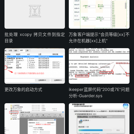
批处理 xcopy 拷贝文件到指定
万象客户端提示"会员等级[xx]不
目录
允许在机器[xx]上机"
更改万象的启动方式
ikeeper蓝屏代码“200或7E”问题
分析-Guarder.sys