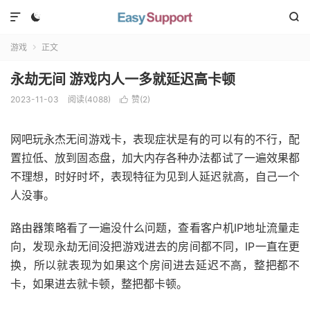



游戏
正文

永劫无间 游戏内人一多就延迟高卡顿
2023-11-03
阅读(
4088
)
赞(
2
)

网吧玩永杰无间游戏卡，表现症状是有的可以有的不行，配
置拉低、放到固态盘，加大内存各种办法都试了一遍效果都
不理想，时好时坏，表现特征为见到人延迟就高，自己一个
人没事。
路由器策略看了一遍没什么问题，查看客户机IP地址流量走
向，发现永劫无间没把游戏进去的房间都不同，IP一直在更
换，所以就表现为如果这个房间进去延迟不高，整把都不
卡，如果进去就卡顿，整把都卡顿。