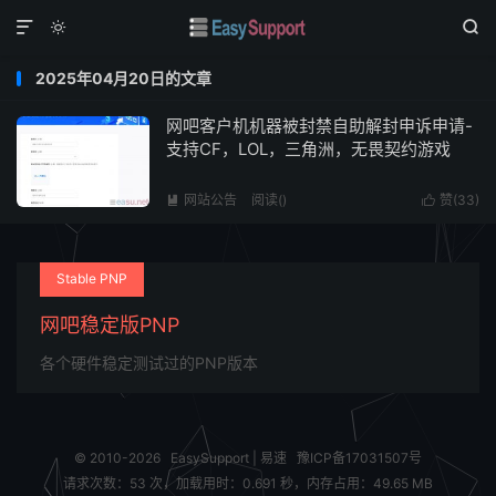



2025年04月20日的文章
网吧客户机机器被封禁自助解封申诉申请-
支持CF，LOL，三角洲，无畏契约游戏
网站公告
阅读(
)
赞(
33
)


Stable PNP
网吧稳定版PNP
各个硬件稳定测试过的PNP版本
© 2010-2026
EasySupport | 易速
豫ICP备17031507号
请求次数：53 次，加载用时：0.691 秒，内存占用：49.65 MB