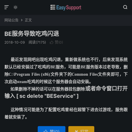



网站公告
正文

BE服务导致吃鸡闪退
2018-10-09
阅读(
7175
)
赞(
0
)

最近发现网吧出现吃鸡闪退，重新做系统也不行，后来发现系统
默认已经安装过了吃鸡的BE服务，可能是BE服务版本过老导致，删
除
C:\Program Files (x86)文件夹下的Common Files文件夹即可，下
次启动steam吃鸡的时候这个服务器会自动安装。
或者命令窗口打开
如果删除不掉的话可以在服务器挂包删除
输入 [ sc delete "BEService" ]
这种情况可能是为了配置吃鸡曾经在超管下进去过游戏，服务跟
着就安装了。
赞(
0
)
打赏
