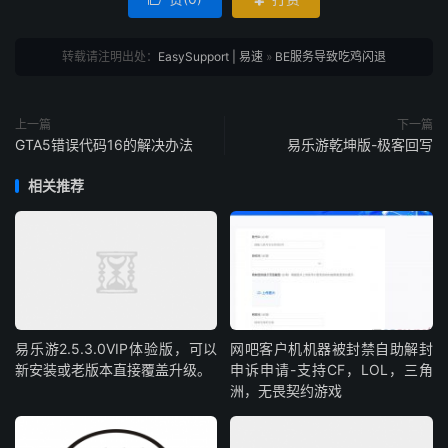

转载请注明出处：
EasySupport | 易速
»
BE服务导致吃鸡闪退
上一篇
下一篇
GTA5错误代码16的解决办法
易乐游乾坤版-极客回写
相关推荐
易乐游2.5.3.0VIP体验版，可以
网吧客户机机器被封禁自助解封
新安装或老版本直接覆盖升级。
申诉申请-支持CF，LOL，三角
洲，无畏契约游戏