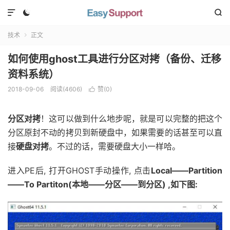



技术
正文

如何使用ghost工具进行分区对拷（备份、迁移
资料系统）
2018-09-06
阅读(
4606
)
赞(
0
)

分区对拷
！这可以做到什么地步呢，就是可以完整的把这个
分区原封不动的拷贝到新硬盘中，如果需要的话甚至可以直
接
硬盘对拷
。不过的话，需要硬盘大小一样哈。
进入PE后, 打开GHOST手动操作,
点击
Local——Partition
——To Partiton(本地——分区——到分区) ,如下图: