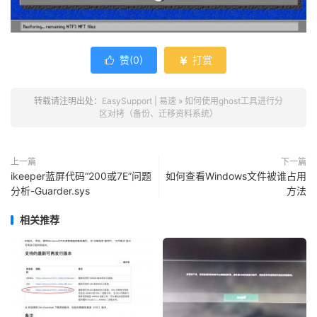
赞(
0
)
打赏


转载请注明出处：
EasySupport | 易速
»
如何使用ghost工具进行分
区对拷（备份、迁移资料系统）
上一篇
下一篇
ikeeper蓝屏代码“200或7E”问题
如何查看Windows文件被谁占用
分析-Guarder.sys
方法
相关推荐