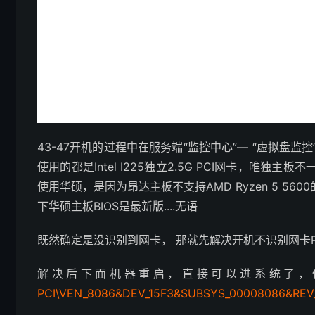
43-47开机的过程中在服务端“监控中心”— “虚拟
使用的都是Intel I225独立2.5G PCI网卡，唯独
使用华硕，是因为昂达主板不支持AMD Ryzen 5 5600
下华硕主板BIOS是最新版....无语
既然确定是没识别到网卡， 那就先解决开机不识别网卡P
解决后下面机器重启，直接可以进系统了，但是
PCI\VEN_8086&DEV_15F3&SUBSYS_00008086&REV