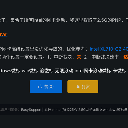
太大了，集合了所有intel的网卡驱动，我这里提取了2.5G的PN
rar
为PNP网卡高级设置里没优化导致的，优化参考：
Intel XL710-
要的两个设置一定要设置。1：中断裁决：
关
2：中断裁决速率：
适
ws徽标 win徽标 滚徽标 无限滚动 intel网卡滚动徽标 卡徽标
赞(
0
)
打赏


载请注明出处：
EasySupport | 易速
»
Intel(R) I225-V 2.5G网卡无限滚windows徽标