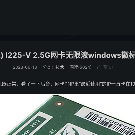
l(R) I225-V 2.5G网卡无限滚windows
2023-06-13
分类：
技术
阅读(
5024
)
赞(
0
)

机器正常，看了一下后台，网卡PNP里“最近使用”的IP一直卡在19