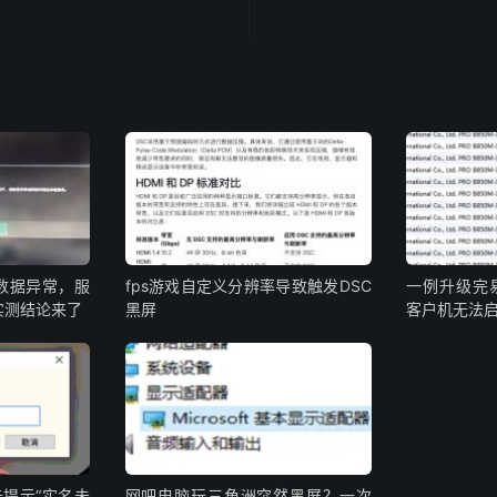
数据异常，服
fps游戏自定义分辨率导致触发DSC
一例升级完
实测结论来了
黑屏
客户机无法
提示“实名未
网吧电脑玩三角洲突然黑屏？一次