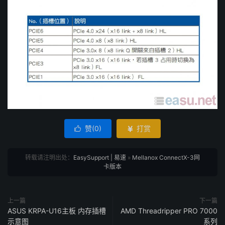
赞(
0
)
打赏


转载请注明出处：
EasySupport | 易速
»
Mellanox ConnectX-3网
卡版本
上一篇
下一篇
ASUS KRPA-U16主板 内存插槽
AMD Threadripper PRO 7000
示意图
系列