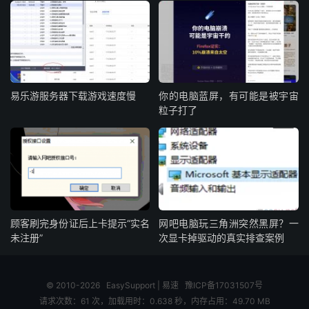
易乐游服务器下载游戏速度慢
你的电脑蓝屏，有可能是被宇宙
粒子打了
顾客刷完身份证后上卡提示“实名
网吧电脑玩三角洲突然黑屏？一
未注册”
次显卡掉驱动的真实排查案例
© 2010-2026
EasySupport | 易速
豫ICP备17031507号
请求次数：61 次，加载用时：0.638 秒，内存占用：49.70 MB