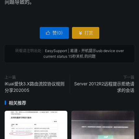
问题导致的。
赞(
0
)
打赏


转载请注明出处：
EasySupport | 易速
»
开机提示usb device over
current status 15秒关机 的问题
上一篇
下一篇
iKuai爱快3.X路由流控协议规则
Server 2012R2远程提示拒绝请
分享202005
求的会话
相关推荐