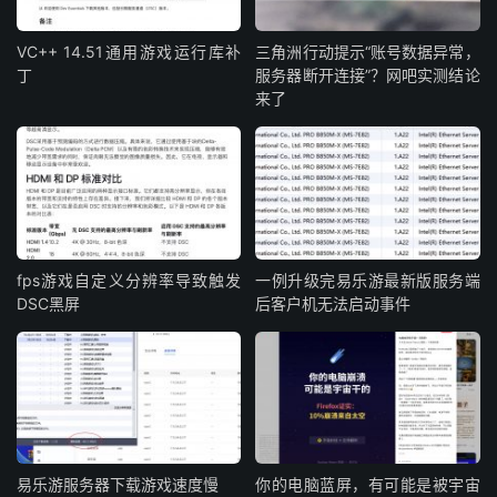
VC++ 14.51通用游戏运行库补
三角洲行动提示“账号数据异常，
丁
服务器断开连接”？网吧实测结论
来了
fps游戏自定义分辨率导致触发
一例升级完易乐游最新版服务端
DSC黑屏
后客户机无法启动事件
易乐游服务器下载游戏速度慢
你的电脑蓝屏，有可能是被宇宙