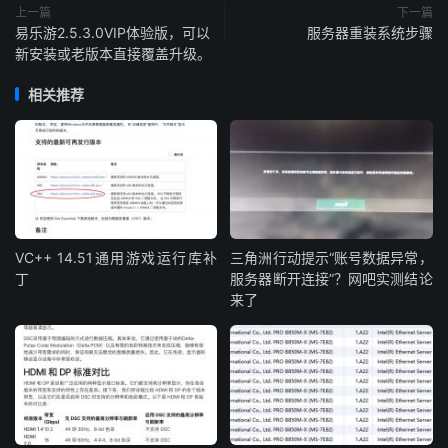
上一篇
下一篇
易乐游2.5.3.0VIP体验版，可以
服务器重装系统步骤
新安装或老版本直接覆盖升级。
相关推荐
VC++ 14.51通用游戏运行库补
三角洲行动提示“账号数据异常，
丁
服务器断开连接”？网吧实测结论
来了