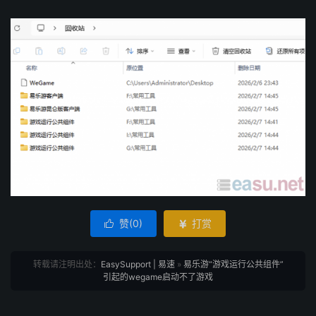
赞(
0
)
打赏


转载请注明出处：
EasySupport | 易速
»
易乐游“游戏运行公共组件”
引起的wegame启动不了游戏