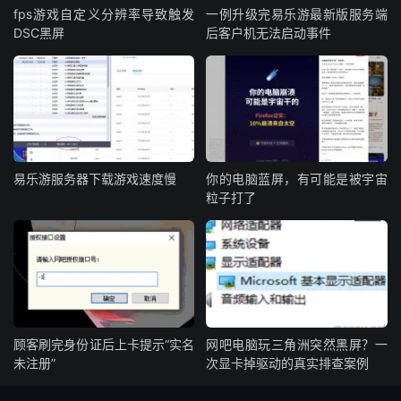
fps游戏自定义分辨率导致触发
一例升级完易乐游最新版服务端
DSC黑屏
后客户机无法启动事件
易乐游服务器下载游戏速度慢
你的电脑蓝屏，有可能是被宇宙
粒子打了
顾客刷完身份证后上卡提示“实名
网吧电脑玩三角洲突然黑屏？一
未注册”
次显卡掉驱动的真实排查案例