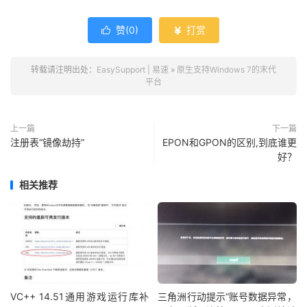
赞(
0
)
打赏


转载请注明出处：
EasySupport | 易速
»
原生支持Windows 7的末代
平台
上一篇
下一篇
注册表“镜像劫持”
EPON和GPON的区别,到底谁更
好？
相关推荐
VC++ 14.51通用游戏运行库补
三角洲行动提示“账号数据异常，