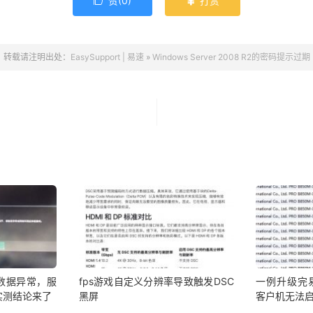
赞(
0
)
打赏


转载请注明出处：
EasySupport | 易速
»
Windows Server 2008 R2的密码提示过期
数据异常，服
fps游戏自定义分辨率导致触发DSC
一例升级完
实测结论来了
黑屏
客户机无法