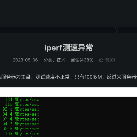
iperf测速异常
2023-05-06
分类：
技术
阅读(
4389
)
赞(
0
)

，无盘服务器为主盘，测试速度不正常，只有100多M，反过来服务