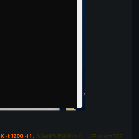
 -t 1200 -i 1
，
%SerIP%是服务器IP，
其中-w表示TCP