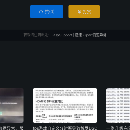
赞(
0
)
打赏


转载请注明出处：
EasySupport | 易速
»
iperf测速异常
数据异常，服
fps游戏自定义分辨率导致触发DSC
一例升级完