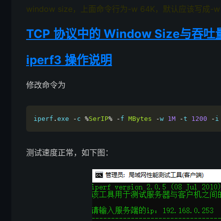
window size，上面命令行为-w 64K，默认应该写成
TCP 协议中的 Window Size与吞吐
iperf3 操作说明
修改命令为
iperf
.
exe 
-
c 
%
SerIP
%
-
f 
MBytes
-
w 
1M
-
t 
1200
-
i
测试速度正常，如下图：