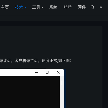
主页
技术
工具
系统
哔哔
硬件


器做读盘，客户机做主盘，速度正常,如下图：