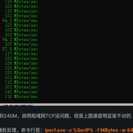
跑到240M，说明局域网TCP没问题，但是上图速度明显是不对的
端批处理，命令行是：
iperf.exe -c %SerIP% -f MBytes -w 64K