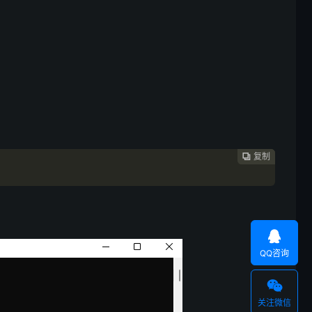
复制
复制
复制




QQ咨询

关注微信