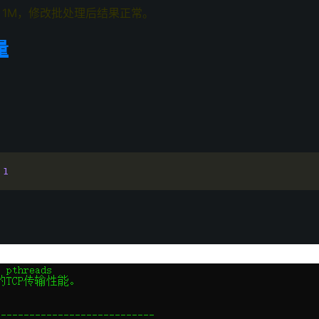
-w 1M，修改批处理后结果正常。
量
 
1