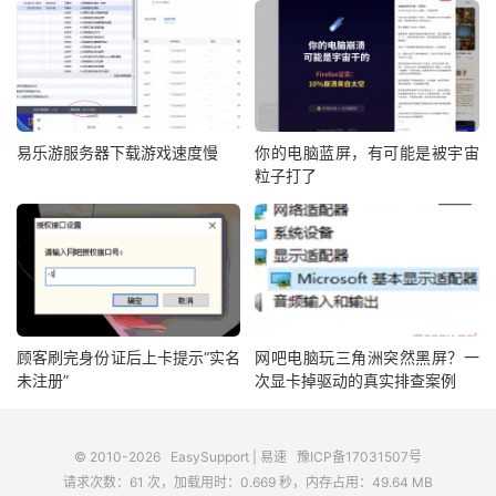
易乐游服务器下载游戏速度慢
你的电脑蓝屏，有可能是被宇宙
粒子打了
顾客刷完身份证后上卡提示“实名
网吧电脑玩三角洲突然黑屏？一
未注册”
次显卡掉驱动的真实排查案例
© 2010-2026
EasySupport | 易速
豫ICP备17031507号
请求次数：61 次，加载用时：0.669 秒，内存占用：49.64 MB