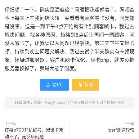
仔细想了一下，确实是温度这个问题把我迷惑着了，网吧基
本上每天上午我问店长转一圈看看有顾客喊卡没有，回复都
是没事，但是一到下午3点开始就有个别顾客喊卡，我过去
解决问题，找各种原因，持续到8点后让再问一圈顾客，就
没人喊卡了，让我误以为问题已经解决。第二天下午又是卡
顿，持续到晚上问题又解决。我过去试了半天确实有卡顿现
象，怀疑过服务器，客户机网卡优化，显卡pnp，就差没把
服务器换掉了，就是大意了温度。
赞(
0
)
打赏


转载请注明出处：
EasySupport | 易速
»
联盟FPS卡到个位数2-3秒
上一篇
下一篇
技嘉b760开机编号，鼠键卡死
iperf测速异常
动不了，无反应问题