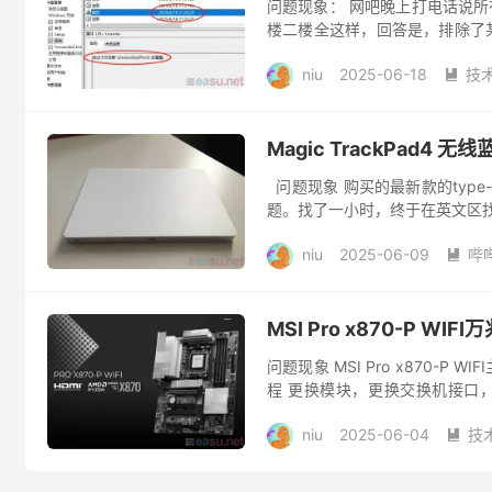
问题现象： 网吧晚上打电话说所
楼二楼全这样，回答是，排除了某一
不丢包。 查看服务器错误日志，..
niu
2025-06-18
技

Magic TrackPad4 
问题现象 购买的最新款的type
题。找了一小时，终于在英文区找到答案，醉了。
niu
2025-06-09
哔

MSI Pro x870-P WI
问题现象 MSI Pro x870-P
程 更换模块，更换交换机接口，
同，测速...
niu
2025-06-04
技
