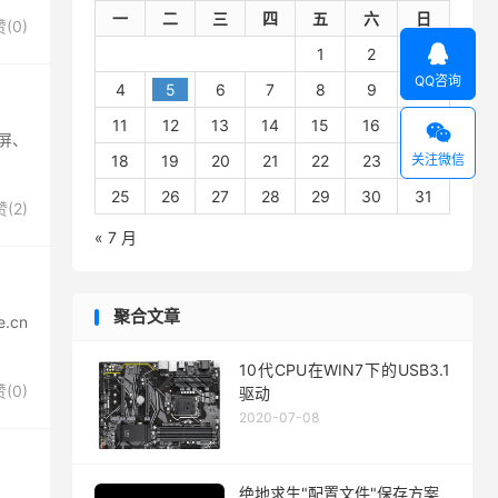
一
二
三
四
五
六
日
赞(
0
)

1
2
3
QQ咨询
4
5
6
7
8
9
10
11
12
13
14
15
16
17

黑屏、
关注微信
18
19
20
21
22
23
24
25
26
27
28
29
30
31
赞(
2
)
« 7 月
聚合文章
.cn
10代CPU在WIN7下的USB3.1
赞(
0
)
驱动
2020-07-08
绝地求生"配置文件"保存方案