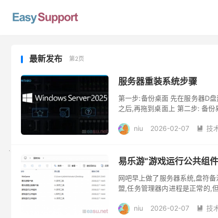
最新发布
第2页
服务器重装系统步骤
第一步:备份桌面 先在服务器D盘
之后,再拖到桌面上 第二步: 备
拖到D盘下,文件夹如下图...
niu
2026-02-07
技

易乐游“游戏运行公共组件
网吧早上做了服务器系统,盘符备注
盟,任务管理器内进程是正常的,
具里都有一个“游戏运行公共组件..
niu
2026-02-07
技
