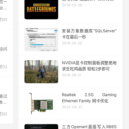
否一
2018-03-28
地址，
赞(
0
)
安装万象数据库“SQLServer”
卡在最后一秒
2018-04-20
接没问
NVIDIA显卡控制面板调整绝地
赞(
1
)
求生吃鸡画质 轻松2步即可
2018-06-21
Realtek 2.5G Gaming
排查过
Ethernet Family 网卡优化
本相
2023-04-27
赞(
0
)
三方Openwrt直接写入R86S