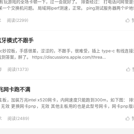
有玩游戏的全场卡顿一下，过一会就好了。 排查经过： 打电话问网管是
个交换机问题。 局域网iperf测速，正常。 ping测试服务器两个IP
.
术
阅读(
2299
)

无线蓝牙模式不跟手
-c妙控板，手感很差，涩涩的，不跟手，很难受，插上 type-c 有线连
 https://discussions.apple.com/threa...
哔
阅读(
1373
)

FI万兆网卡跑不满
 WIFI主板，加装万兆intel x520网卡，内网速度只能跑到300m，如下图： 
无效 更换网卡pnp，无效 其他主板用的也是此型号网卡，网卡pnp版
术
阅读(
2489
)
