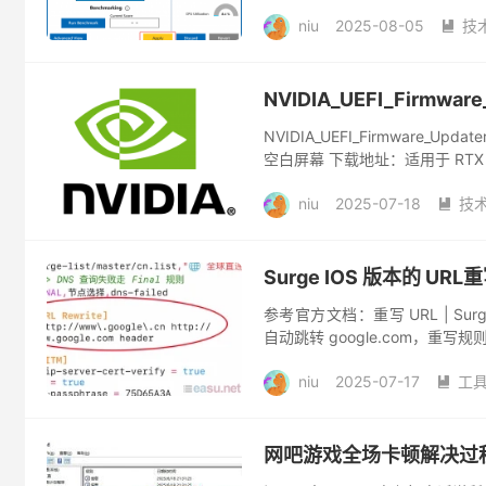
布了相关的微代码补丁已经解决这个
niu
2025-08-05
技

NVIDIA_UEFI_Firmw
NVIDIA_UEFI_Firmware_Upd
空白屏幕 下载地址：适用于 RTX 506
niu
2025-07-18
技

Surge IOS 版本的 URL
参考官方文档：重写 URL | Surg
自动跳转 google.com，重写规则如下： 
niu
2025-07-17
工

网吧游戏全场卡顿解决过