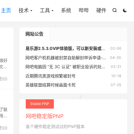
主页
技术
工具
系统
哔哔
硬件


网站公告
易乐游2.5.3.0VIP体验版，可以新安装或老版本直接覆盖升级。
02-06
网吧客户机机器被封禁自助解封申诉申请-支持CF，LOL，三角洲，无畏契约游戏
04-20
统做好
文档
网吧电脑因 “无 3C 认证” 被职业投诉的处理办法
03-21
近期腾讯类游戏频繁被封号
10-18
赞(
0
)
英雄联盟结算时候画面卡死
07-25
Stable PNP
了联
用工
网吧稳定版PNP
各个硬件稳定测试过的PNP版本
赞(
0
)