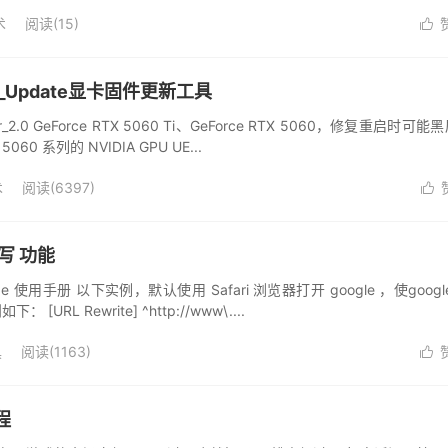
问题。但...
术
阅读(
15
)

are_Update显卡固件更新工具
ater_2.0 GeForce RTX 5060 Ti、GeForce RTX 5060，修复重启时可能
0 系列的 NVIDIA GPU UE...
术
阅读(
6397
)

重写 功能
e 使用手册 以下实例，默认使用 Safari 浏览器打开 google ，使google
[URL Rewrite] ^http://www\....
具
阅读(
1163
)

程