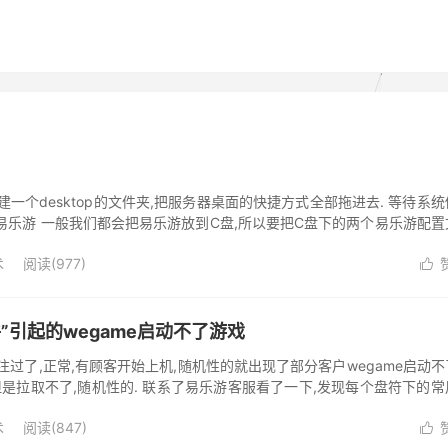
建一个desktop的文件夹,把服务器桌面的快捷方式全部拖进去. 等待系
份易乐游 一般我们都会把易乐游放到C盘,所以要把C盘下的两个易乐游配置
术
阅读(
977
)

”引起的wegame启动不了游戏
过了,正常,有顾客开始上机,随机性的就出现了部分客户wegame启动不
但是拉取不了,随机性的. 联系了易乐游客服看了一下,发现每个盘符下的常
.
术
阅读(
847
)
