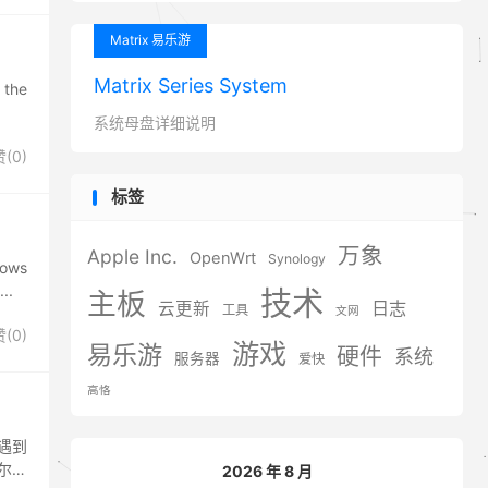
Matrix 易乐游
Matrix Series System
 the
系统母盘详细说明
赞(
0
)
标签
万象
Apple Inc.
OpenWrt
Synology
ws
..
技术
主板
日志
云更新
工具
文网
赞(
0
)
游戏
易乐游
硬件
系统
服务器
爱快
高恪
遇到
尔发
2026 年 8 月