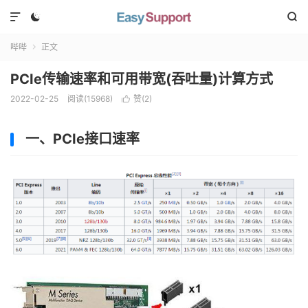



哔哔
正文

PCIe传输速率和可用带宽(吞吐量)计算方式
2022-02-25
阅读(
15968
)
赞(
2
)

一、PCIe接口速率