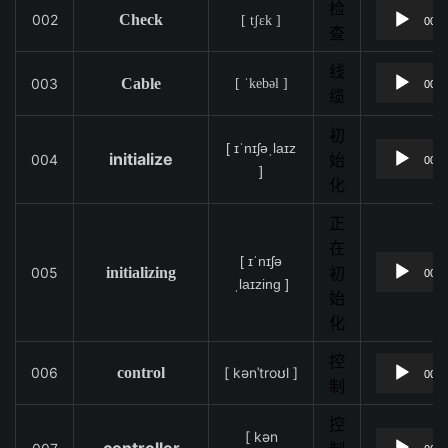
检
002
Check
[ tʃɛk ]
00:0
查
线
003
Cable
[ ˈkebəl ]
00:0
缆
初
[ ɪˈnɪʃəˌlaɪz
initialize
004
始
00:0
]
化
正
在
[ ɪˈnɪʃə
005
initializing
初
00:0
ˌlaɪzing ]
始
化
控
006
control
[ kənˈtroʊl ]
00:0
制
控
[ kən