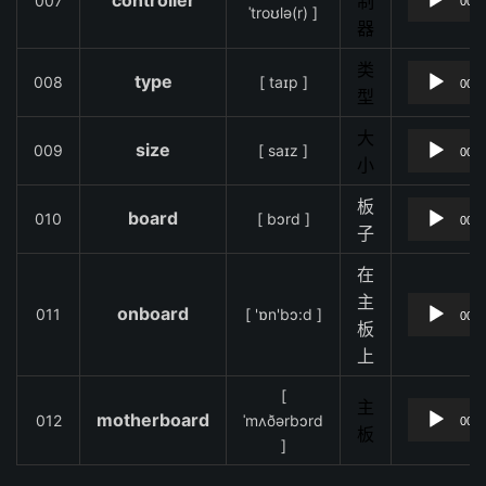
controller
007
制
00:0
ˈtroʊlə(r) ]
器
类
type
008
[ taɪp ]
00:0
型
大
size
009
[ saɪz ]
00:0
小
板
board
010
[ bɔrd ]
00:0
子
在
主
onboard
011
[ 'ɒn'bɔ:d ]
00:0
板
上
[
主
motherboard
012
ˈmʌðərbɔrd
00:0
板
]