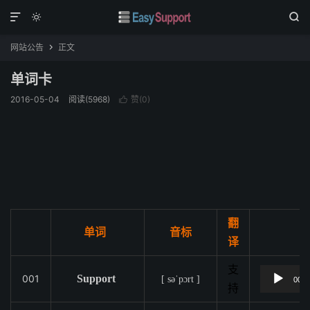



网站公告
正文

单词卡
2016-05-04
阅读(
5968
)
赞(
0
)

翻
单词
音标
译
支
001
Support
[ səˈpɔrt ]
00:0
持