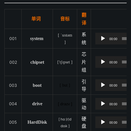
翻
单词
音标
译
系
[ ˈsɪstəm
001
system
00:00
]
统
芯
002
chipset
片
['tʃɪpset ]
00:00
组
引
003
boot
[ but ]
00:00
导
驱
004
drive
[ draɪv ]
00:00
动
硬
[ hɑː(r)d
005
HardDisk
00:00
dɪsk ]
盘