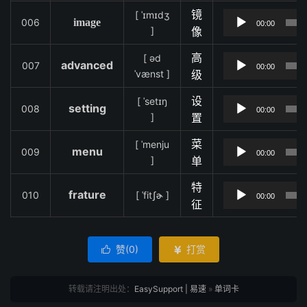
[ ˈɪmɪdʒ
镜
006
image
00:00
]
像
[
əd
高
advanced
007
00:00
ˈvænst
]
级
[ ˈsetɪŋ
设
setting
008
00:00
]
置
[ ˈmenju
菜
menu
009
00:00
]
单
特
frature
010
[ ˈfitʃɚ ]
00:00
征
赞(
0
)
打赏


转载请注明出处：
EasySupport | 易速
»
单词卡